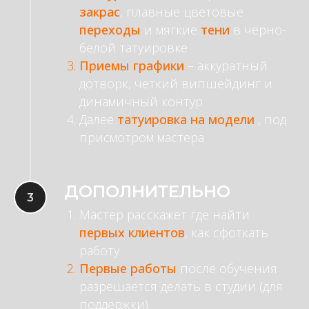
закрас
, плавные цветовые
переходы
и мягкие
тени
в черно-
белой татуировке
Приемы графики
–
аккуратный
дотворк, четкий випшейдинг и
динамичный контур
Далее
татуировка на модели
, под
присмотром мастера
ДОПОЛНИТЕЛЬНО
Мастер расскажет где найти
первых клиентов
, как сфоткать
работу
Первые работы
после обучения
разрешается делать в студии (для
поддержки)