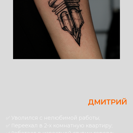
ДМИТРИЙ
✅
Уволился с нелюбимой работы;
✅ П
ереехал в 2-х комнатную квартиру;