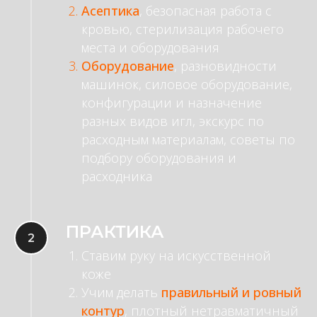
Асептика
, безопасная работа с
кровью, стерилизация рабочего
места и оборудования
Оборудование
, разновидности
машинок, силовое оборудование,
конфигурации и назначение
разных видов игл, экскурс по
расходным материалам, советы по
подбору оборудования и
расходника
ПРАКТИКА
Ставим руку на искусственной
коже
Учим делать
правильный и ровный
контур
, плотный нетравматичный