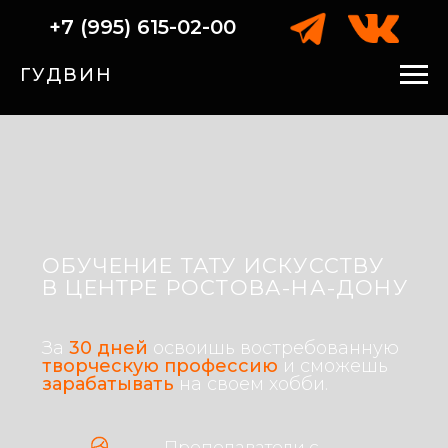
+7 (995) 615-02-00
ГУДВИН
ОБУЧЕНИЕ ТАТУ ИСКУССТВУ
В ЦЕНТРЕ РОСТОВА-НА-ДОНУ
За
30 дней
освоишь востребованную
творческую профессию
и сможешь
зарабатывать
на своем хобби.
Преподаватели с