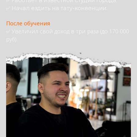
✅ Р
аботает в известной студии города;
✅
Начал ездить на тату-конвенции.
После обучения
:
Увеличил свой д
оход в три раза (до 170 000
✅
руб).