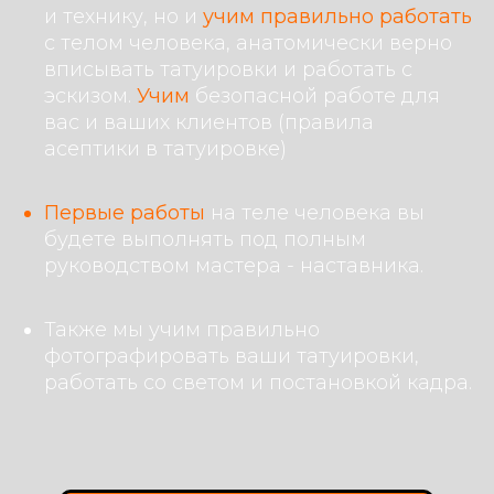
и технику, но и
учим правильно работать
с телом человека, анатомически верно
вписывать татуировки и работать с
эскизом.
Учим
безопасной работе для
вас и ваших клиентов (правила
асептики в татуировке)
Первые работы
на теле человека вы
будете выполнять под полным
руководством мастера - наставника.
Также мы учим правильно
фотографировать ваши татуировки,
работать со светом и постановкой кадра.