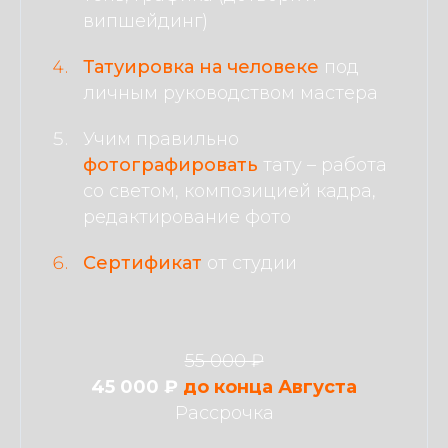
випшейдинг)
Татуировка на человеке
под
личным руководством мастера
Учим правильно
фотографировать
тату
–
работа
со светом, композицией кадра,
редактирование фото
Сертификат
от студии
55 000 ₽
45 000 ₽
до конца Августа
Рассрочка