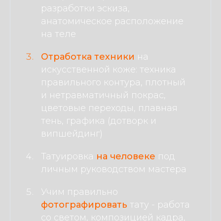
разработки эскиза,
анатомическое расположение
на теле
Отработка
техники
на
искусственной коже: техника
правильного контура, плотный
и нетравматичный покрас,
цветовые переходы, плавная
тень, графика (дотворк и
випшейдинг)
Татуировка
на человеке
под
личным руководством мастера
Учим правильно
фотографировать
тату - работа
со светом, композицией кадра,