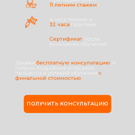
11 летним стажем
4 часа теории и
32 часа
практики
Сертификат
после
окончания обучения
Закажи
бесплатную консультацию
, и
получи подробное описание
процесса и условий обучения
с
финальной стоимостью
ПОЛУЧИТЬ КОНСУЛЬТАЦИЮ